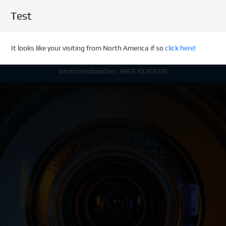
Test
It looks like your visiting from North America if so
click here!
Aktuelle Infos für Wiederverkäufer und
Vertriebshändler.
HIER KLICKEN