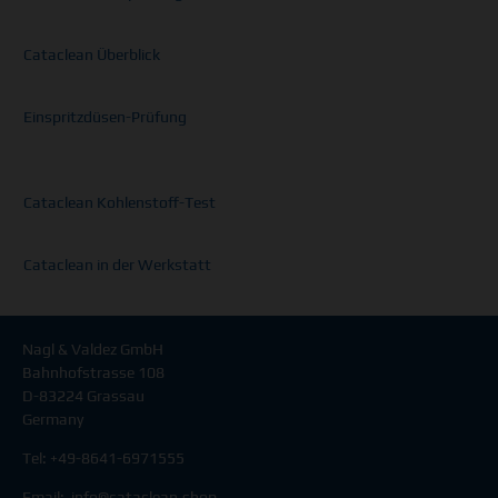
Cataclean Überblick
Einspritzdüsen-Prüfung
Cataclean Kohlenstoff-Test
Cataclean in der Werkstatt
Nagl & Valdez GmbH
Bahnhofstrasse 108
D-83224 Grassau
Germany
Tel: +49-8641-6971555
Email:
info@
cataclean
.shop