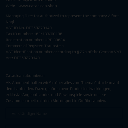
Web:
www.
cataclean
.shop
Managing Director authorized to represent the company: Alfons
Nagl
VAT ID No. DE350270140
Tax ID number: 163/133/00106
Registration number: HRB 30624
Commercial Register: Traunstein
VAT identification number according to § 27a of the German VAT
Act: DE350270140
Cataclean abonnieren
Als Abonnent halten wir Sie über alles zum Thema Cataclean auf
dem Laufenden. Dazu gehören neue Produktentwicklungen,
exklusive Angebotscodes und Gewinnspiele sowie unsere
Zusammenarbeit mit dem Motorsport in Großbritannien.