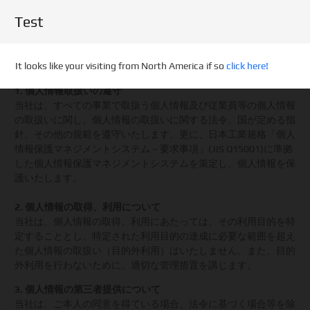
Test
It looks like your visiting from North America if so
click here!
1. 個人情報取扱いの遵守
当社は、すべての事業で取扱う個人情報及び従業員等の個人情報
の取扱いに関し、個人情報の取扱いに関する法令、国が定める指
針、その他の規範を遵守いたします。更に、日本工業規格「個人
情報保護マネジメントシステム－要求事項」(JIS Q15001)に準拠
した個人情報保護マネジメントシステムを策定し、個人情報を保
護いたします。
2. 個人情報の取得、利用について
当社は、個人情報の取得、利用にあたっては、その利用目的を特
定することとし、特定された利用目的の達成に必要な範囲を超え
た個人情報の取扱い（目的外利用）はいたしません。また、目的
外利用を行わないために、適切な管理措置を講じます。
3. 個人情報の第三者提供について
当社は、ご本人の同意を得ている場合、法令に基づく場合等を除